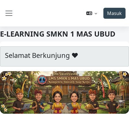
Lewati ke konten utama
Masuk
Panel samping
E-LEARNING SMKN 1 MAS UBUD
Selamat Berkunjung ❤