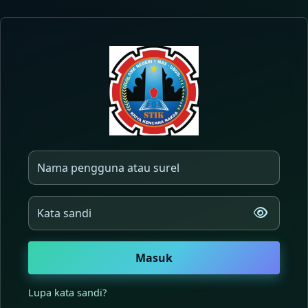
Lewati ke konten utama
Masuk ke E-LEARNING SMKN 
Nama pengguna atau surel
Kata sandi
Masuk
Lupa kata sandi?