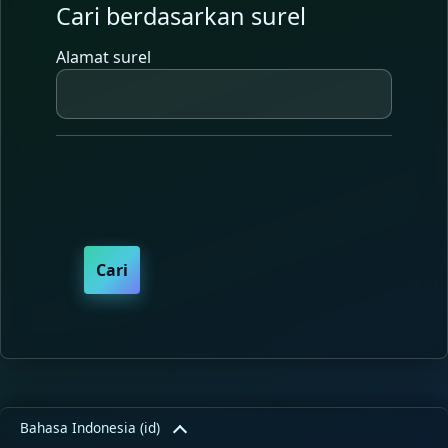
Cari berdasarkan surel
Cari berdasarkan surel
Alamat surel
Bahasa Indonesia ‎(id)‎