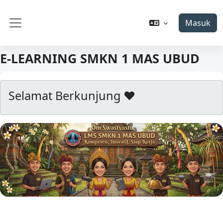
Lewati ke konten utama
Masuk
Panel samping
E-LEARNING SMKN 1 MAS UBUD
Selamat Berkunjung ❤